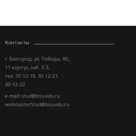
Контакты
г. Белгород, ул. Победы, 85,
11 корпус, каб. 3-3,
тел. 30-12-18, 30-12-21,
30-12-22
e-mail: stud@bsu.edu.ru
webmasterStud@bsu.edu.ru