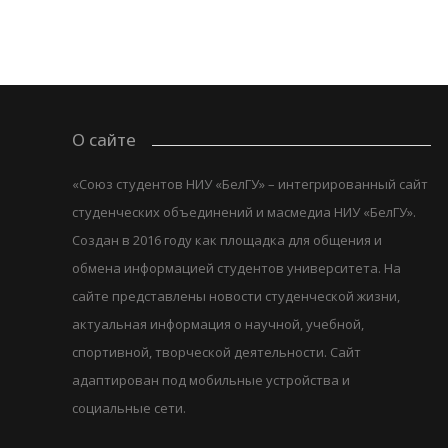
О сайте
«Союз студентов НИУ «БелГУ» – интегрированный сайт
студенческих объединений и масмедиа НИУ «БелГУ».
Создан в 2016 году как площадка для общения и
обмена информацией студентов университета. На
сайте представлены новости студенческой жизни,
актуальная информация о научной, учебной,
спортивной, творческой деятельности. Сайт
адаптирован под мобильные устройства и
социальные сети.