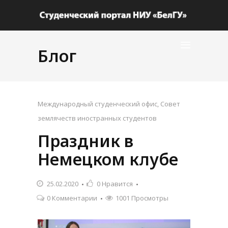
Блог
Международный студенческий офис
,
Совет
землячеств иностранных студентов
Праздник в
Немецком клубе
25.02.2020
0
Нравится
0 Комментарии
1001 Просмотры