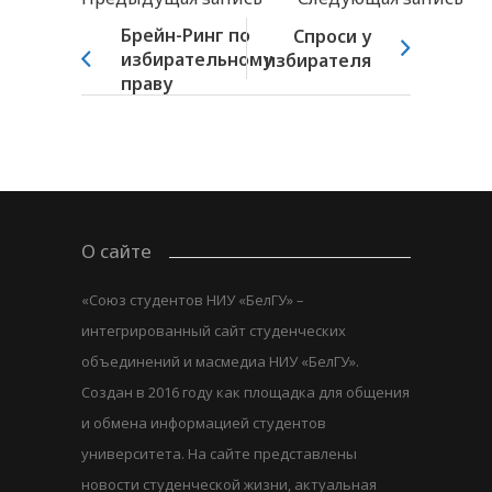
Брейн-Ринг по
Спроси у
избирательному
избирателя
праву
О сайте
«Союз студентов НИУ «БелГУ» –
интегрированный сайт студенческих
объединений и масмедиа НИУ «БелГУ».
Создан в 2016 году как площадка для общения
и обмена информацией студентов
университета. На сайте представлены
новости студенческой жизни, актуальная