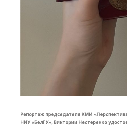
Репортаж председателя КМИ «Перспектива»
НИУ «БелГУ», Виктории Нестеренко удосто