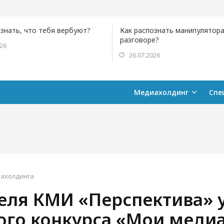
ознать, что тебя вербуют?
Как распознать манипулятора
разговоре?
026
26.07.2026
Медиахолдинг
Спе
ахолдинга
еля КМИ «Перспектива» у
ого конкурса «Мои медиа