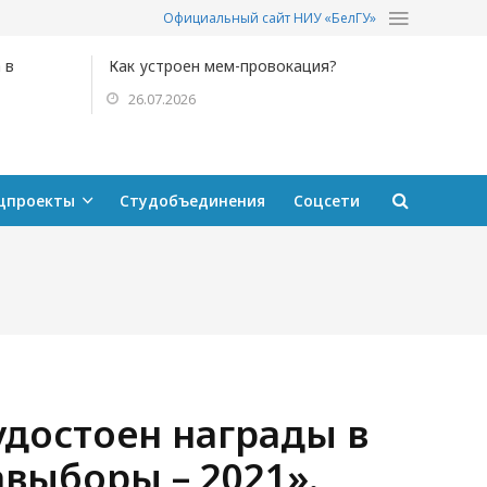
Официальный сайт НИУ «БелГУ»
 в
Как устроен мем-провокация?
26.07.2026
цпроекты
Студобъединения
Соцсети
достоен награды в
выборы – 2021».