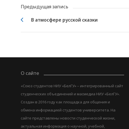
Предыдущая запись
В атмосфере русской сказки
О сайте
«Союз студентов НИУ «БелГУ» – интегрированный сайт
студенческих объединений и масмедиа НИУ «БелГУ».
Создан в 2016 году как площадка для общения и
обмена информацией студентов университета. На
сайте представлены новости студенческой жизни,
актуальная информация о научной, учебной,