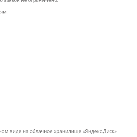
 заявок не ограничено.
ям:
ном виде на облачное хранилище «Яндекс.Диск»