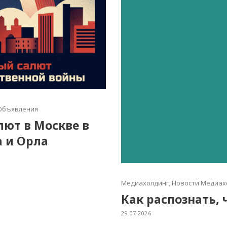
Объявления
алют в Москве в
а и Орла
Медиахолдинг
,
Новости Медиах
Как распознать, 
29.07.2026