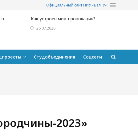
Официальный сайт НИУ «БелГУ»
 в
Как устроен мем-провокация?
26.07.2026
цпроекты
Студобъединения
Соцсети
городчины-2023»