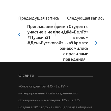
Предыдущая запись
Следующая запись
Приглашаем принять
Студенты
участие в челлендже
НИУ «БелГУ»
#Пушкин31
в новом
#ДеньРусскогоЯзыка31
формате
ознакомились
с правилами
поведения...
О сайте
«Союз студентов НИУ «БелГУ» –
интегрированный сайт студенческих
объединений и масмедиа НИУ «БелГУ».
Создан в 2016 году как площадка для общения