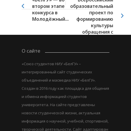
втором этапе
образовательный
конкурса в
проект по
Молодёжный...
формированию
культуры
обращения с
отходами...
О сайте
«Союз студентов НИУ «БелГУ» –
интегрированный сайт студенческих
объединений и масмедиа НИУ «БелГУ».
Создан в 2016 году как площадка для общения
и обмена информацией студентов
университета. На сайте представлены
новости студенческой жизни, актуальная
информация о научной, учебной, спортивной,
творческой деятельности. Сайт адаптирован