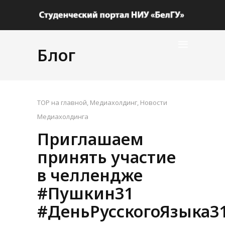
Блог
TOP на главной
,
Медиахолдинг
,
Новости
Медиахолдинга
Приглашаем
принять участие
в челлендже
#Пушкин31
#ДеньРусскогоЯзыка3