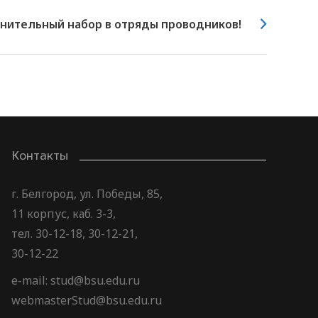
нительный набор в отряды проводников!
Контакты
г. Белгород, ул. Победы, 85,
11 корпус, каб. 3-3,
тел. 30-12-18, 30-12-21,
30-12-22
e-mail: stud@bsu.edu.ru
webmasterStud@bsu.edu.ru