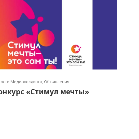
ости Медиахолдинга
,
Объявления
онкурс «Стимул мечты»