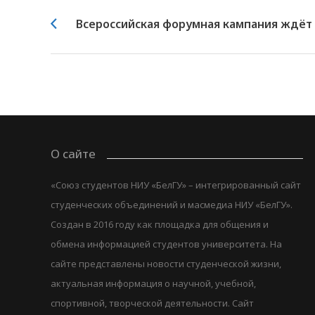
Всероссийская форумная кампания ждёт 
О сайте
«Союз студентов НИУ «БелГУ» – интегрированный сайт
студенческих объединений и масмедиа НИУ «БелГУ».
Создан в 2016 году как площадка для общения и
обмена информацией студентов университета. На
сайте представлены новости студенческой жизни,
актуальная информация о научной, учебной,
спортивной, творческой деятельности. Сайт