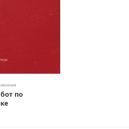
явления
бот по
ике