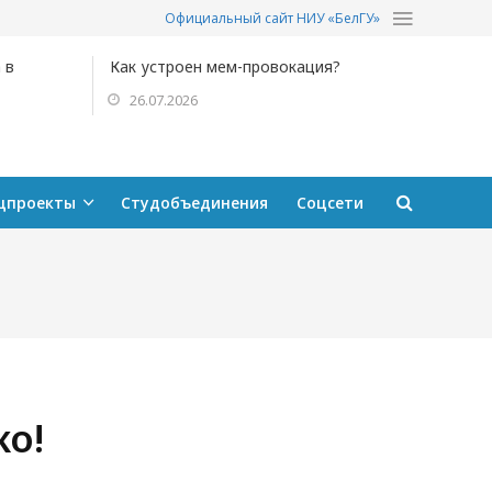
Официальный сайт НИУ «БелГУ»
 в
Как устроен мем-провокация?
26.07.2026
цпроекты
Студобъединения
Соцсети
о!