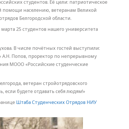
ссийских студентов. Её цели: патриотическое
й помощи населению, ветеранам Великой
трядов Белгородской области.
7 марта 25 студентов нашего университета
хова. В числе почётных гостей выступили:
» А.Н. Попов, проректор по непрерывному
ления МООО «Российские студенческие
елгорода, ветеран стройотрядовского
, если будете отдавать себя людям!»
транице
Штаба Студенческих Отрядов НИУ