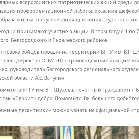
лярных всероссийских патриотических акций среди ро
изация профориентационной работы, оказание шефско
образа жизни, популяризация движения студенческих о
одно принимают участие в акции. В этом году с 1 по 
го, Белгородского и Яковлевского районов.
правка бойцов прошли на территории БГТУ им. В.Г. Шу
 Глаголев, директор ОГБУ «Центр молодёжных инициатив
нко, руководитель Белгородского регионального отде
кой области А.Е. Ватулин.
итета БГТУ им. В.Г. Шухова, почётный гражданин г. Б
так: «Творите добро! Помогайте! Вы большего добьётесь
снежные десантники» можно узнать на официальной с