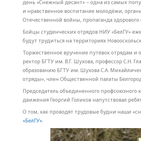
день «Снежный десант» – одна из самых попу
и нравственное воспитание молодёжи, орган
Отечественной войны, пропаганда здорового 
Бойцы студенческих отрядов НИУ «БелГУ» ежег
будут трудиться на территориях Новооскольско
Торжественное вручение путёвок отрядам и от
ректор БГТУ им. В.Г. Шухова, профессор С.Н.
образованию БГТУ им. Шухова С.А. Михайличе
отряды», член Общественной палаты Белгородс
Председатель объединенного профсоюзного ком
движения Георгий Голиков напутствовал ребят 
О том, как проводят трудовые будни наши «
«БелГУ».