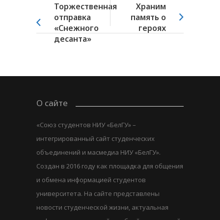
Торжественная
Храним
отправка
память о
«Снежного
героях
десанта»
О сайте
«Союз студентов НИУ «БелГУ» –
интегрированный сайт студенческих
объединений и масмедиа НИУ «БелГУ».
Создан в 2016 году как площадка для общения
и обмена информацией студентов
университета. На сайте представлены
новости студенческой жизни, актуальная