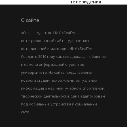
телевидения —
Андрей...
О сайте
«Союз студентов НИУ «БелГУ» –
интегрированный сайт студенческих
объединений и масмедиа НИУ «БелГУ».
Создан в 2016 году как площадка для общения
и обмена информацией студентов
университета. На сайте представлены
новости студенческой жизни, актуальная
информация о научной, учебной, спортивной,
творческой деятельности. Сайт адаптирован
под мобильные устройства и социальные
сети.