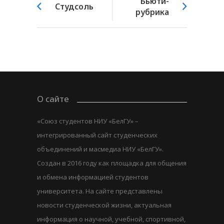
Бьюти-
Студсоль
рубрика
О сайте
«Союз студентов НИУ «БелГУ» –
интегрированный сайт студенческих
объединений и масмедиа НИУ «БелГУ».
Создан в 2016 году как площадка для общения
и обмена информацией студентов
университета. На сайте представлены
новости студенческой жизни, актуальная
информация о научной, учебной, спортивной,