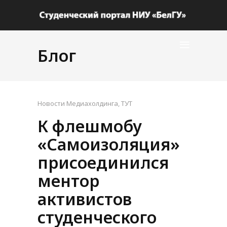
Блог
Новости Медиахолдинга
,
ТУТ
К флешмобу
«Самоизоляция»
присоединился
ментор
активистов
студенческого