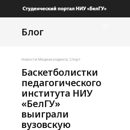
Блог
Новости Медиахолдинга
,
Спорт
Баскетболистки
педагогического
института НИУ
«БелГУ»
выиграли
вузовскую