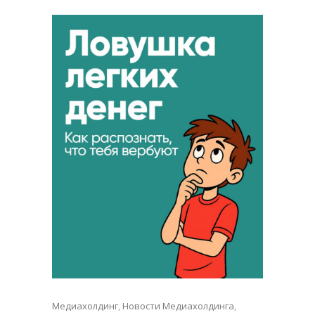
Медиахолдинг
,
Новости Медиахолдинга
,