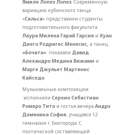
Ямиле Лопез Лопез
. Современную
вариацию кубинского танца
«
Сальса
» представили студенты
подготовительного факультета
Лаура Милена Гарай Гарсия
и
Хуан
Диего Родригес Менесис,
а танец
«Бочата»
показали
Давид
Алехандро Медина Вижами
и
Марге Джульет Мартинес
Кайседо
.
Музыкальные композиции
исполнили
Серхио Себастиан
Ромеро Тито
и гостья вечера
Андрэ
Доменика София
, учащаяся 12
гимназии г. Белгорода. С
поэтической составляющей