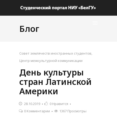
Блог
Совет землячеств иностранных студентов
,
Центр межкультурной коммуникации
День культуры
стран Латинской
Америки
28.10.2019
0
Нравится
0 Комментарии
1367 Просмотры