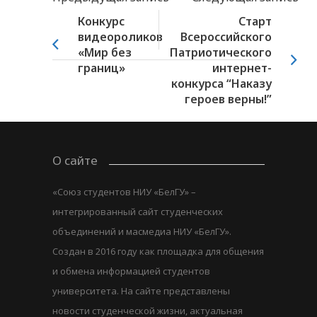
Конкурс
Старт
видеороликов
Всероссийского
«Мир без
Патриотического
границ»
интернет-
конкурса “Наказу
героев верны!”
О сайте
«Союз студентов НИУ «БелГУ» –
интегрированный сайт студенческих
объединений и масмедиа НИУ «БелГУ».
Создан в 2016 году как площадка для общения
и обмена информацией студентов
университета. На сайте представлены
новости студенческой жизни, актуальная