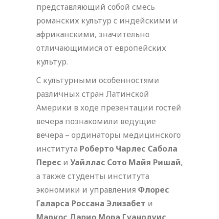
представляющий собой смесь
романских культур с индейскими и
африканскими, значительно
отличающимися от европейских
культур.
С культурными особенностями
различных стран Латинской
Америки в ходе презентации гостей
вечера познакомили ведущие
вечера – ординаторы медицинского
института
Роберто Чарлес Сабола
Перес
и
Уайллас Сото Майя Ришай
,
а также студенты института
экономики и управления
Флорес
Галарса Россана Элизабет
и
Маркос Дарио Мора Гуанолуис
.