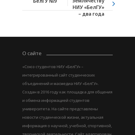
землячеству
БелГУ №9
НИУ «БелГУ»
– два года
О сайте
«Союз студентов НИУ «БелГУ» –
интегрированный сайт студенческих
объединений и масмедиа НИУ «БелГУ».
Создан в 2016 году как площадка для общения
и обмена информацией студентов
университета. На сайте представлены
новости студенческой жизни, актуальная
информация о научной, учебной, спортивной,
творческой деятельности. Сайт адаптирован