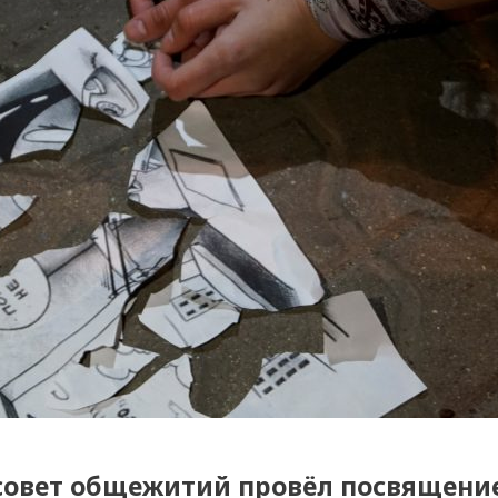
совет общежитий провёл посвящени