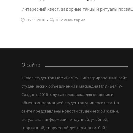
Интересный квест, задорные танцы и ритуалы посв
05.11.2018
0 Комментарии
О сайте
«Союз студентов НИУ «БелГУ» – интегрированный сайт
студенческих объединений и масмедиа НИУ «БелГУ».
Создан в 2016 году как площадка для общения и
обмена информацией студентов университета. На
сайте представлены новости студенческой жизни,
актуальная информация о научной, учебной,
спортивной, творческой деятельности. Сайт