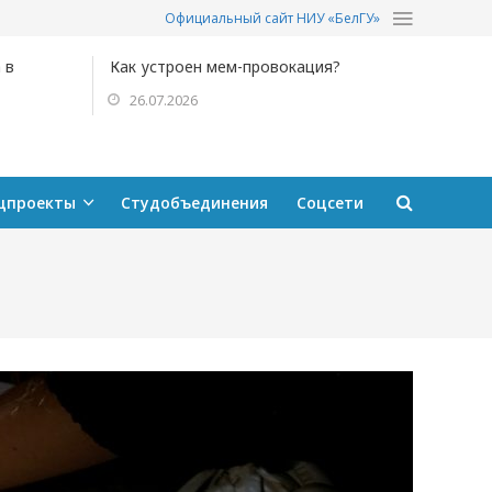
Официальный сайт НИУ «БелГУ»
 в
Как устроен мем-провокация?
26.07.2026
цпроекты
Студобъединения
Соцсети