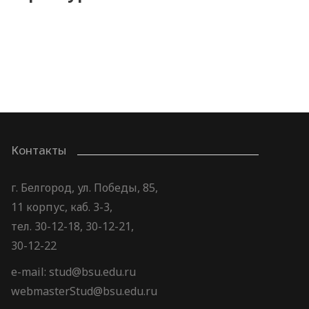
Контакты
г. Белгород, ул. Победы, 85,
11 корпус, каб. 3-3,
тел. 30-12-18, 30-12-21,
30-12-22
e-mail: stud@bsu.edu.ru
webmasterStud@bsu.edu.ru