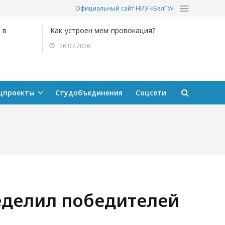
Официальный сайт НИУ «БелГУ»
 в
Как устроен мем-провокация?
26.07.2026
цпроекты
Студобъединения
Соцсети
делил победителей