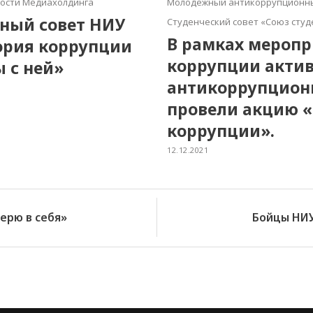
ости Медиахолдинга
Молодёжный антикоррупционны
ный совет НИУ
Студенческий совет «Союз студ
В рамках мероп
ория коррупции
коррупции актив
 с ней»
антикоррупционн
провели акцию «
коррупции».
12.12.2021
ерю в себя»
Бойцы НИУ