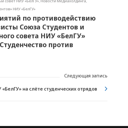
й совет НИУ «БелГУ»
,
Новости Медиахолдинга
,
ентов» НИУ «БелГУ»
риятий по противодействию
исты Союза Студентов и
ого совета НИУ «БелГУ»
Студенчество против
Следующая запись
 «БелГУ» на слёте студенческих отрядов