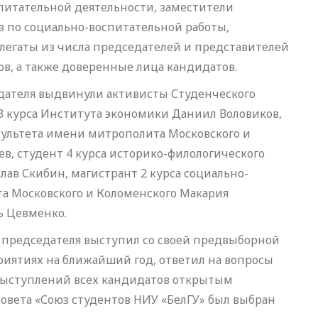
питательной деятельности, заместители
в по социально-воспитательной работы,
легаты из числа председателей и представителей
ов, а также доверенные лица кандидатов.
едателя выдвинули активисты Студенческого
 3 курса Института экономики Даниил Воловиков,
акультета имени митрополита Московского и
ев, студент 4 курса историко-филологического
лав Скибин, магистрант 2 курса социально-
а Московского и Коломенского Макария
ь Цевменко.
председателя выступил со своей предвыборной
риятиях на ближайший год, ответил на вопросы
 выступлений всех кандидатов открытым
овета «Союз студентов НИУ «БелГУ» был выбран