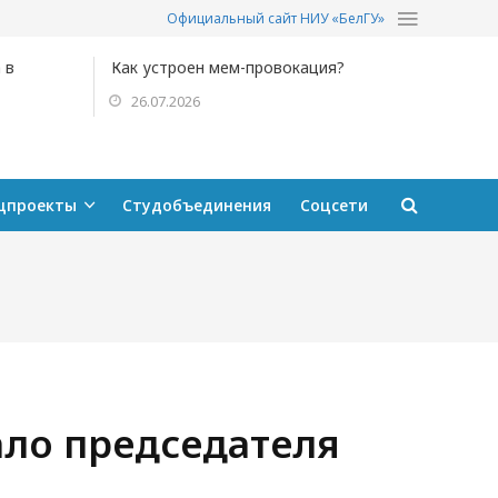
Официальный сайт НИУ «БелГУ»
 в
Как устроен мем-провокация?
26.07.2026
цпроекты
Студобъединения
Соцсети
ало председателя