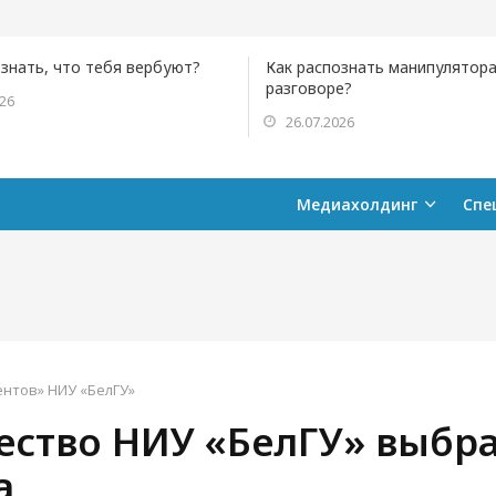
ознать, что тебя вербуют?
Как распознать манипулятора
разговоре?
026
26.07.2026
Медиахолдинг
Спе
ентов» НИУ «БелГУ»
ество НИУ «БелГУ» выбр
а