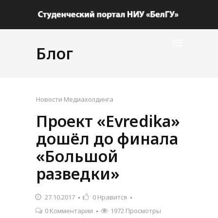
Блог
Новости Медиахолдинга
Проект «Evredika»
дошёл до финала
«Большой
разведки»
27.10.2017
0
Нравится
0 Комментарии
1972 Просмотры