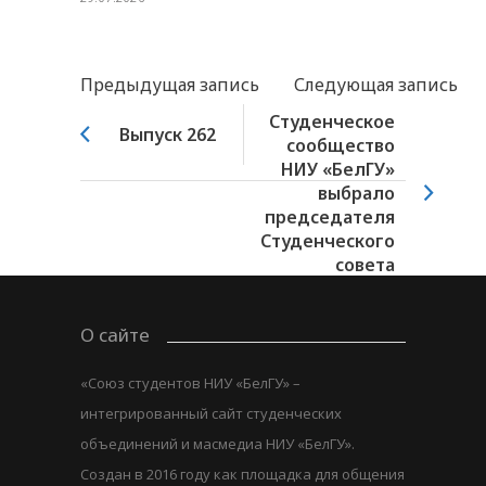
Предыдущая запись
Следующая запись
Студенческое
Выпуск 262
сообщество
НИУ «БелГУ»
выбрало
председателя
Студенческого
совета
О сайте
«Союз студентов НИУ «БелГУ» –
интегрированный сайт студенческих
объединений и масмедиа НИУ «БелГУ».
Создан в 2016 году как площадка для общения