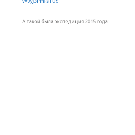
v=9yJ3PmFsTUc
А такой была экспедиция 2015 года: