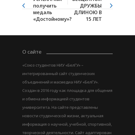
получить
ДРУЖБЫ
медаль
ДЛИНОЮ В
«Достойному»?
15 ЛЕТ
О сайте
«Союз студентов НИУ «БелГУ» –
интегрированный сайт студенческих
объединений и масмедиа НИУ «БелГУ».
Создан в 2016 году как площадка для общения
и обмена информацией студентов
университета. На сайте представлены
новости студенческой жизни, актуальная
информация о научной, учебной, спортивной,
творческой деятельности. Сайт адаптирован