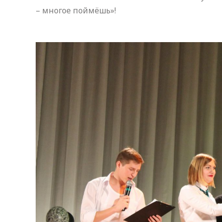
– многое поймёшь»!