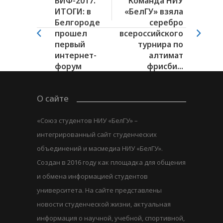
БИФ-2017.
Команда НИУ
ИТОГИ: в
«БелГУ» взяла
Белгороде
серебро
прошел
всероссийского
первый
турнира по
интернет-
алтимат
форум
фрисби...
О сайте
«Союз студентов НИУ «БелГУ» –
интегрированный сайт студенческих
объединений и масмедиа НИУ «БелГУ».
Создан в 2016 году как площадка для общения
и обмена информацией студентов
университета. На сайте представлены
новости студенческой жизни, актуальная
информация о научной, учебной, спортивной,