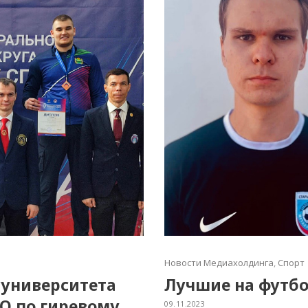
Новости Медиахолдинга
,
Спорт
суниверситета
Лучшие на футб
О по гиревому
09.11.2023