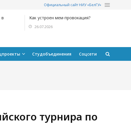
Официальный сайт НИУ «БелГУ»
 в
Как устроен мем-провокация?
26.07.2026
цпроекты
Студобъединения
Соцсети
ийского турнира по