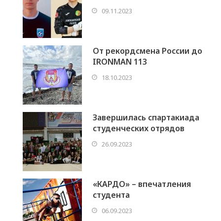
09.11.2023
От рекордсмена России до
IRONMAN 113
18.10.2023
Завершилась спартакиада
студенческих отрядов
26.09.2023
«КАРДО» – впечатления
студента
06.09.2023