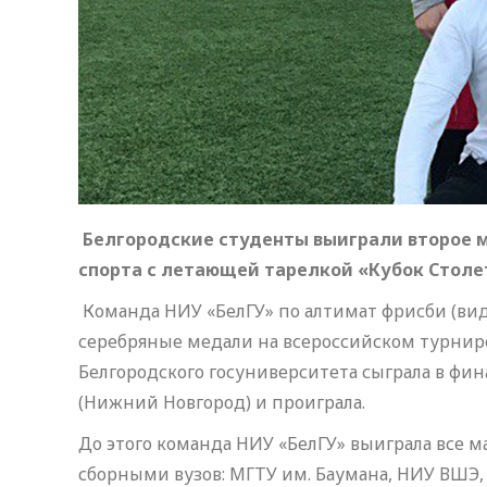
Белгородские студенты выиграли второе м
спорта с летающей тарелкой «Кубок Столе
Команда НИУ «БелГУ» по алтимат фрисби (вид
серебряные медали на всероссийском турнире
Белгородского госуниверситета сыграла в фи
(Нижний Новгород) и проиграла.
До этого команда НИУ «БелГУ» выиграла все 
сборными вузов: МГТУ им. Баумана, НИУ ВШЭ, 