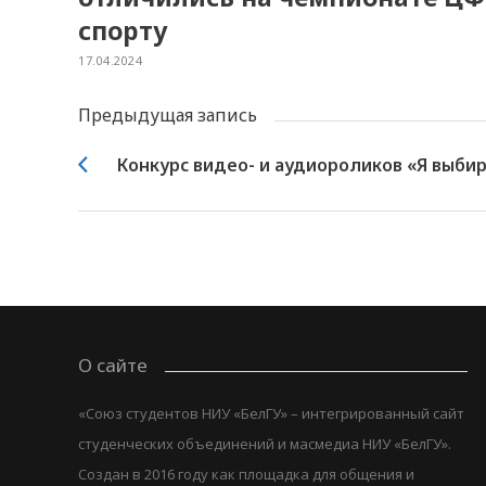
спорту
17.04.2024
Предыдущая запись
Конкурс видео- и аудиороликов «Я выби
О сайте
«Союз студентов НИУ «БелГУ» – интегрированный сайт
студенческих объединений и масмедиа НИУ «БелГУ».
Создан в 2016 году как площадка для общения и