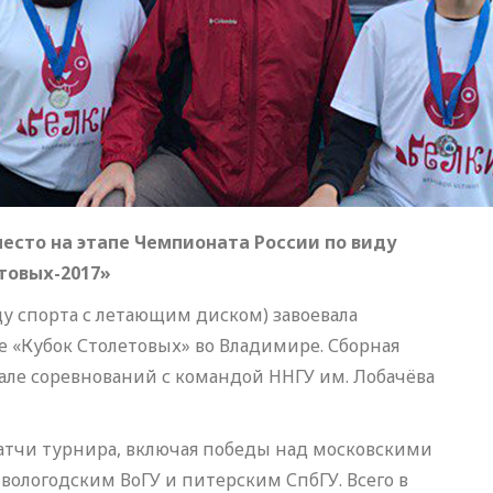
есто на этапе Чемпионата России по виду
товых-2017»
у спорта с летающим диском) завоевала
 «Кубок Столетовых» во Владимире. Сборная
нале соревнований с командой ННГУ им. Лобачёва
матчи турнира, включая победы над московскими
вологодским ВоГУ и питерским СпбГУ. Всего в