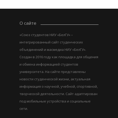
О сайте
«Союз студентов НИУ «БелГУ» –
интегрированный сайт студенческих
объединений и масмедиа НИУ «БелГУ».
Создан в 2016 году как площадка для общения
и обмена информацией студентов
университета. На сайте представлены
новости студенческой жизни, актуальная
информация о научной, учебной, спортивной,
творческой деятельности. Сайт адаптирован
под мобильные устройства и социальные
сети.