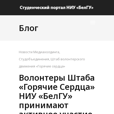
Блог
Новости Медиахолдинга
,
Студобъединения
,
Штаб волонтерского
движения «Горячие сердца»
Волонтеры Штаба
«Горячие Сердца»
НИУ «БелГУ»
принимают