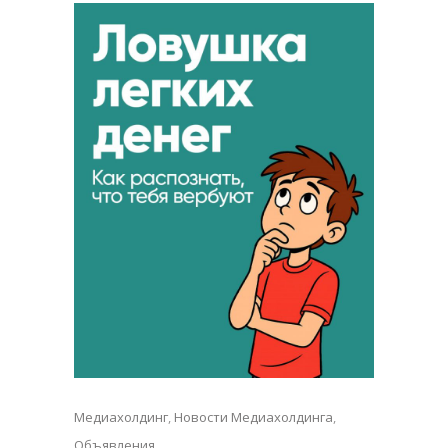
Медиахолдинг
,
Новости Медиахолдинга
,
Объявления