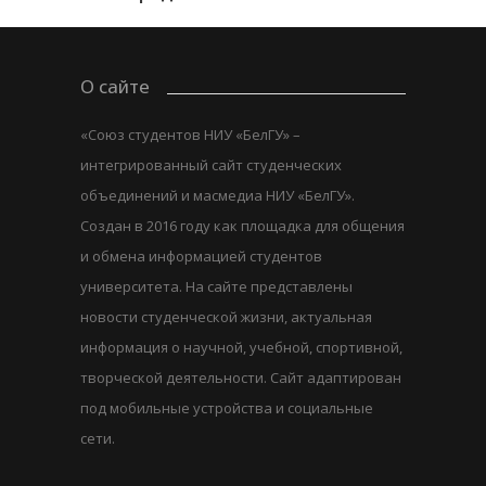
О сайте
«Союз студентов НИУ «БелГУ» –
интегрированный сайт студенческих
объединений и масмедиа НИУ «БелГУ».
Создан в 2016 году как площадка для общения
и обмена информацией студентов
университета. На сайте представлены
новости студенческой жизни, актуальная
информация о научной, учебной, спортивной,
творческой деятельности. Сайт адаптирован
под мобильные устройства и социальные
сети.