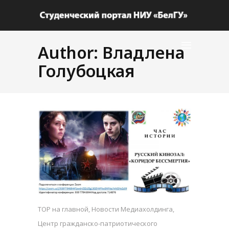
Author: Владлена
Голубоцкая
TOP на главной
,
Новости Медиахолдинга
,
Центр гражданско-патриотического