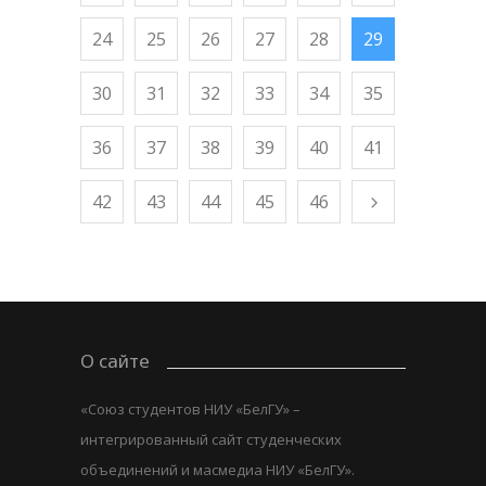
24
25
26
27
28
29
30
31
32
33
34
35
36
37
38
39
40
41
42
43
44
45
46
О сайте
«Союз студентов НИУ «БелГУ» –
интегрированный сайт студенческих
объединений и масмедиа НИУ «БелГУ».