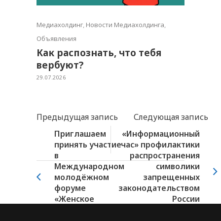
Медиахолдинг
,
Новости Медиахолдинга
,
Объявления
Как распознать, что тебя
вербуют?
29.07.2026
Предыдущая запись
Следующая запись
Приглашаем
«Информационный
принять участие
час» профилактики
в
распространения
Международном
символики
молодёжном
запрещенных
форуме
законодательством
«Женское
России
лидерство:
экстремистских и...
роль...