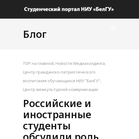
Блог
TOP на главной
,
Новости Медиахолдинга
,
Центр гражданско-патриотического
воспитания обучающихся НИУ "БелГУ"
,
Центр межкультурной коммуникации
Российские и
иностранные
студенты
обсудили роль