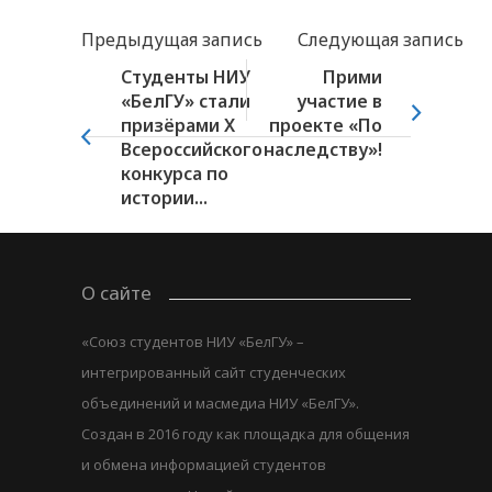
Предыдущая запись
Следующая запись
Студенты НИУ
Прими
«БелГУ» стали
участие в
призёрами X
проекте «По
Всероссийского
наследству»!
конкурса по
истории...
О сайте
«Союз студентов НИУ «БелГУ» –
интегрированный сайт студенческих
объединений и масмедиа НИУ «БелГУ».
Создан в 2016 году как площадка для общения
и обмена информацией студентов