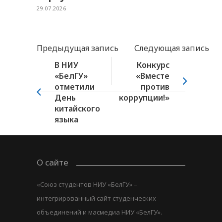
29.07.2026
Предыдущая запись
Следующая запись
В НИУ
Конкурс
«БелГУ»
«Вместе
отметили
против
День
коррупции!»
китайского
языка
О сайте
«Союз студентов НИУ «БелГУ» –
интегрированный сайт студенческих
объединений и масмедиа НИУ «БелГУ».