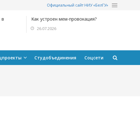
Официальный сайт НИУ «БелГУ»
 в
Как устроен мем-провокация?
26.07.2026
цпроекты
Студобъединения
Соцсети