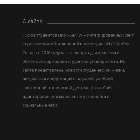
О сайте
«Союз студентов НИУ «БелГУ» – интегрированный сайт
студенческих объединений и масмедиа НИУ «БелГУ».
Создан в 2016 году как площадка для общения и
обмена информацией студентов университета. На
сайте представлены новости студенческой жизни,
актуальная информация о научной, учебной,
спортивной, творческой деятельности. Сайт
адаптирован под мобильные устройства и
социальные сети.