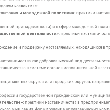
удовом коллективе;
оспитания и молодежной политики»
: практики наста
твенной принадлежности) и в сфере молодежной полит
общественной деятельности»
: практики наставничеств
вождение и поддержку наставляемых, находящихся в т
 наставничества как добровольческий вид деятельност
аставничества в системе органов исполнительной власт
иципальных округов или городских округов, направл
рофессии государственной гражданской или муниципа
ательстве»
: практики наставничества в предпринимат
ского мышления, формирование управленческих комп