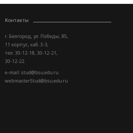
Контакты
г. Белгород, ул. Победы, 85,
11 корпус, каб. 3-3,
тел. 30-12-18, 30-12-21,
30-12-22
e-mail: stud@bsu.edu.ru
webmasterStud@bsu.edu.ru