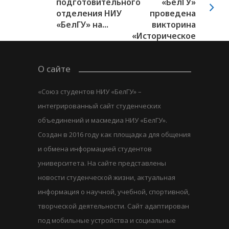
подготовительного
«БелГУ»
отделения НИУ
проведена
«БелГУ» на...
викторина
«Историческое
поле Чудес»
О сайте
«Союз студентов НИУ «БелГУ» –
интегрированный сайт студенческих
объединений и масмедиа НИУ «БелГУ».
Создан в 2016 году как площадка для общения
и обмена информацией студентов
университета. На сайте представлены
новости студенческой жизни, актуальная
информация о научной, учебной, спортивной,
творческой деятельности. Сайт адаптирован
под мобильные устройства и социальные