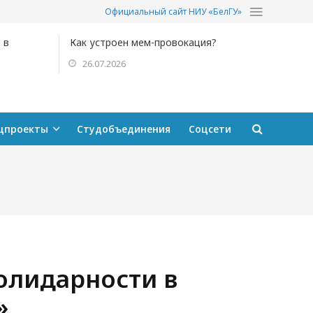
Официальный сайт НИУ «БелГУ»
 в
Как устроен мем-провокация?
26.07.2026
цпроекты
Студобъединения
Соцсети
олидарности в
»