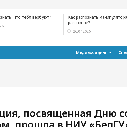
ознать, что тебя вербуют?
Как распознать манипулятора
разговоре?
026
26.07.2026
Медиахолдинг
Спе
ия, посвященная Дню с
ом, прошла в НИУ «БелГУ