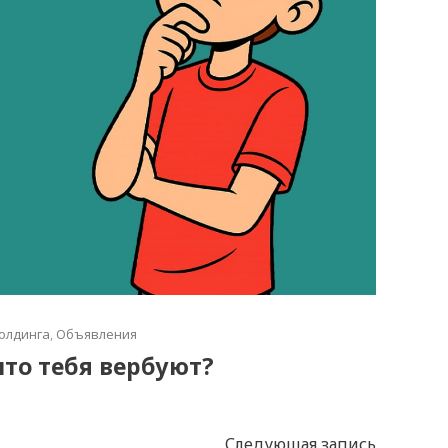
олдинга
,
Объявления
что тебя вербуют?
Следующая запись