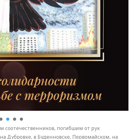
ам соотечественников, погибшим от рук
 на Дубровке, в Буденновске, Первомайском, на