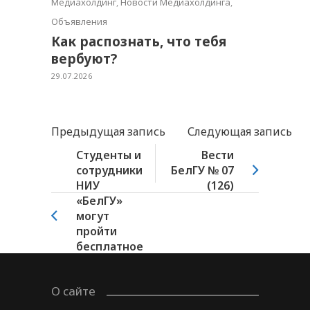
Медиахолдинг
,
Новости Медиахолдинга
,
Объявления
Как распознать, что тебя
вербуют?
29.07.2026
Предыдущая запись
Следующая запись
Студенты и
Вести
сотрудники
БелГУ № 07
НИУ
(126)
«БелГУ»
могут
пройти
бесплатное
обучение
по...
О сайте