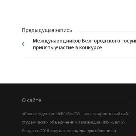
Предыдущая запись
Международников Белгородского госун
принять участие в конкурсе
О сайте
«Союз студентов НИУ «БелГУ» – интегрированный сайт
студенческих объединений и масмедиа НИУ «БелГУ».
Создан в 2016 году как площадка для общения и