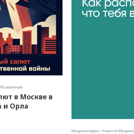
Объявления
алют в Москве в
а и Орла
Медиахолдинг
,
Новости Медиах