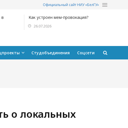
Официальный сайт НИУ «БелГУ»
 в
Как устроен мем-провокация?
26.07.2026
цпроекты
Студобъединения
Соцсети
ть о локальных