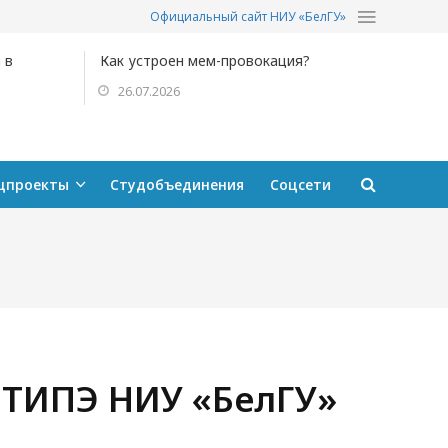
Официальный сайт НИУ «БелГУ»
 в
Как устроен мем-провокация?
26.07.2026
цпроекты
Студобъединения
Соцсети
ТИПЭ НИУ «БелГУ»