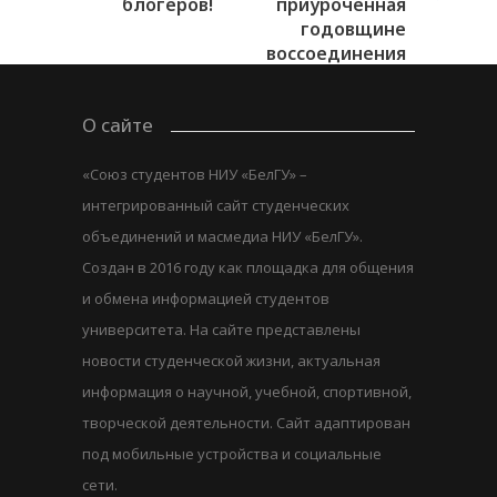
блогеров!
приуроченная
годовщине
воссоединения
Крыма с...
О сайте
«Союз студентов НИУ «БелГУ» –
интегрированный сайт студенческих
объединений и масмедиа НИУ «БелГУ».
Создан в 2016 году как площадка для общения
и обмена информацией студентов
университета. На сайте представлены
новости студенческой жизни, актуальная
информация о научной, учебной, спортивной,
творческой деятельности. Сайт адаптирован
под мобильные устройства и социальные
сети.