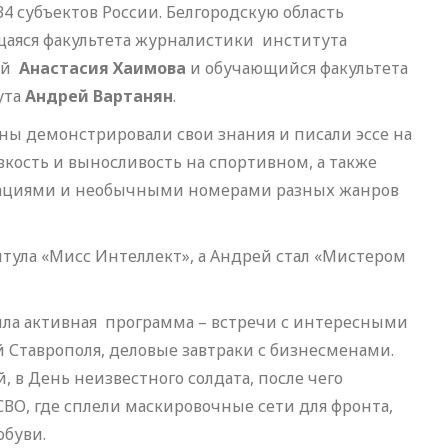
34 субъектов России. Белгородскую область
щаяся факультета журналистики института
ий
Анастасия Хаимова
и обучающийся факультета
ута
Андрей Вартанян
.
аны демонстрировали свои знания и писали эссе на
вкость и выносливость на спортивном, а также
нтациями и необычными номерами разных жанров
итула «Мисс Интеллект», а Андрей стал «Мистером
ыла активная программа – встречи с интересными
Ставрополя, деловые завтраки с бизнесменами.
, в День неизвестного солдата, после чего
ВО, где сплели маскировочные сети для фронта,
обуви.