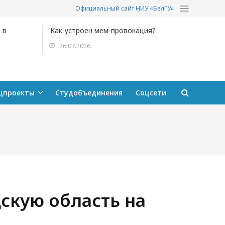
Официальный сайт НИУ «БелГУ»
 в
Как устроен мем-провокация?
26.07.2026
цпроекты
Студобъединения
Соцсети
скую область на