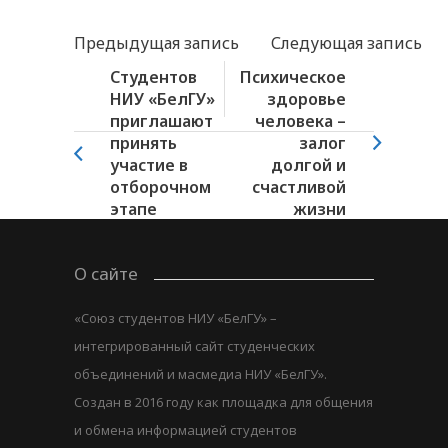
Предыдущая запись
Следующая запись
Студентов
Психическое
НИУ «БелГУ»
здоровье
приглашают
человека –
принять
залог
участие в
долгой и
отборочном
счастливой
этапе
жизни
ежегодного...
О сайте
«Союз студентов НИУ «БелГУ» –
интегрированный сайт студенческих
объединений и масмедиа НИУ «БелГУ».
Создан в 2016 году как площадка для общения
и обмена информацией студентов