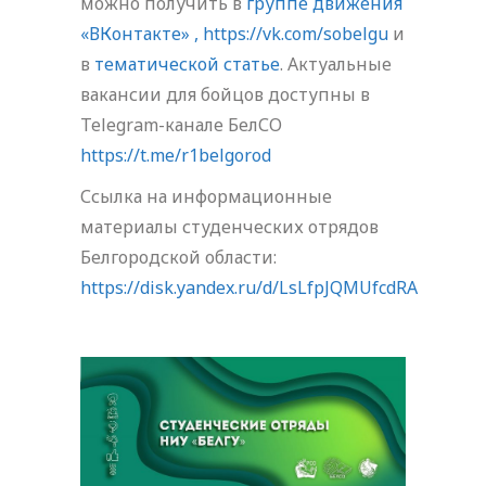
можно получить в
группе движения
«ВКонтакте» ,
https://vk.com/sobelgu
и
в
тематической статье
. Актуальные
вакансии для бойцов доступны в
Telegram-канале БелСО
https://t.me/r1belgorod
Ссылка на информационные
материалы студенческих отрядов
Белгородской области:
https://disk.yandex.ru/d/LsLfpJQMUfcdRA