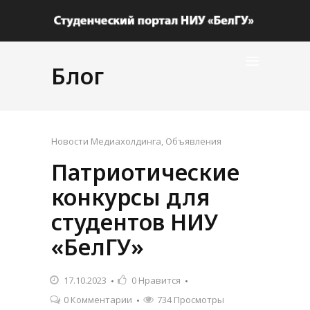
Блог
Новости Медиахолдинга
,
Объявления
Патриотические
конкурсы для
студентов НИУ
«БелГУ»
17.10.2023
0
Нравится
0 Комментарии
734 Просмотры