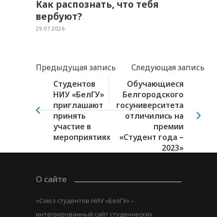
Как распознать, что тебя
вербуют?
29.07.2026
Предыдущая запись
Следующая запись
Студентов
Обучающиеся
НИУ «БелГУ»
Белгородского
приглашают
госуниверситета
принять
отличились на
участие в
премии
мероприятиях
«Студент года –
2023»
О сайте
«Союз студентов НИУ «БелГУ» –
интегрированный сайт студенческих