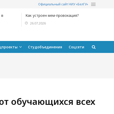
Официальный сайт НИУ «БелГУ»
 в
Как устроен мем-провокация?
26.07.2026
цпроекты
Студобъединения
Соцсети
ют обучающихся всех