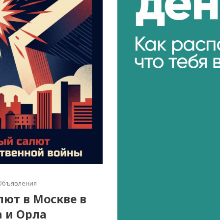
Объявления
алют в Москве в
а и Орла