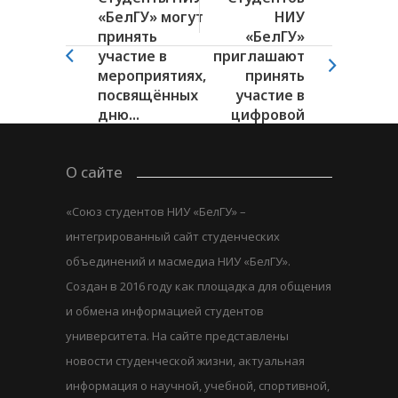
«БелГУ» могут
НИУ
принять
«БелГУ»
участие в
приглашают
мероприятиях,
принять
посвящённых
участие в
дню...
цифровой
олимпиаде
О сайте
«Союз студентов НИУ «БелГУ» –
интегрированный сайт студенческих
объединений и масмедиа НИУ «БелГУ».
Создан в 2016 году как площадка для общения
и обмена информацией студентов
университета. На сайте представлены
новости студенческой жизни, актуальная
информация о научной, учебной, спортивной,