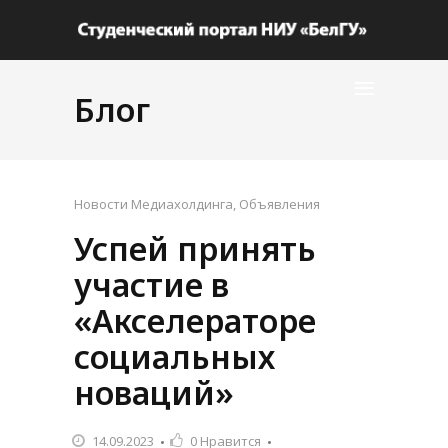
Блог
Новости Медиахолдинга
,
Объявления
Успей принять
участие в
«Акселераторе
социальных
новаций»
14.09.2023
0
Нравится