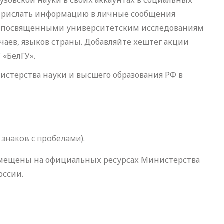
узовской науки в своих аккаунтах в социальных
 прислать информацию в личные сообщения
, посвященными университетским исследованиям
аев, языков страны. Добавляйте хештег акции
«БелГУ».
стерства науки и высшего образования РФ в
ч знаков с пробелами).
змещены на официальных ресурсах Министерства
оссии.