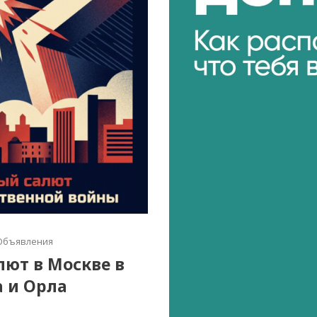
Объявления
алют в Москве в
а и Орла