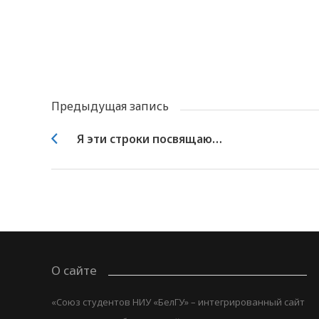
Предыдущая запись
Я эти строки посвящаю…
О сайте
«Союз студентов НИУ «БелГУ» – интегрированный сайт