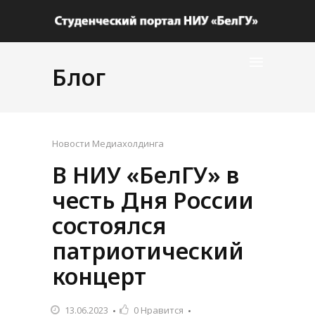
Блог
Новости Медиахолдинга
В НИУ «БелГУ» в
честь Дня России
состоялся
патриотический
концерт
13.06.2023
0
Нравится