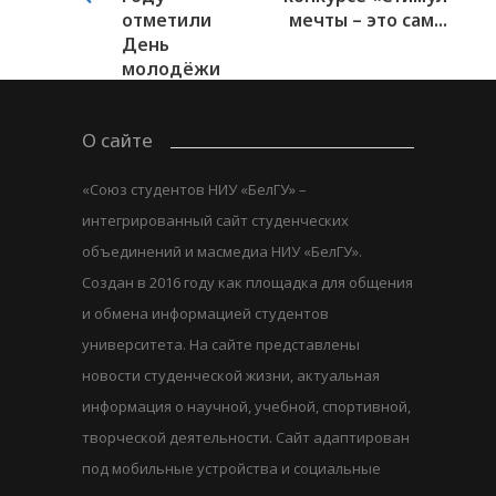
отметили
мечты – это сам...
День
молодёжи
О сайте
«Союз студентов НИУ «БелГУ» –
интегрированный сайт студенческих
объединений и масмедиа НИУ «БелГУ».
Создан в 2016 году как площадка для общения
и обмена информацией студентов
университета. На сайте представлены
новости студенческой жизни, актуальная
информация о научной, учебной, спортивной,
творческой деятельности. Сайт адаптирован
под мобильные устройства и социальные