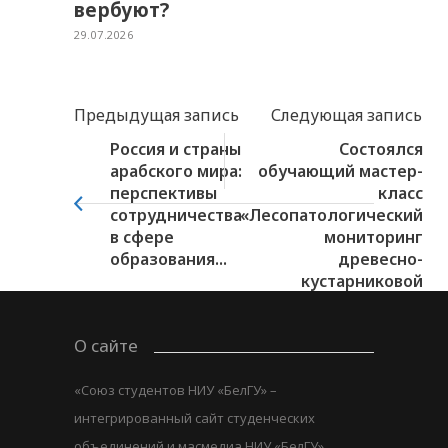
вербуют?
29.07.2026
Предыдущая запись
Следующая запись
Россия и страны
Состоялся
арабского мира:
обучающий мастер-
перспективы
класс
сотрудничества
«Лесопатологический
в сфере
мониторинг
образования...
древесно-
кустарниковой
растительности»
О сайте
«Союз студентов НИУ «БелГУ» –
интегрированный сайт студенческих
объединений и масмедиа НИУ «БелГУ».