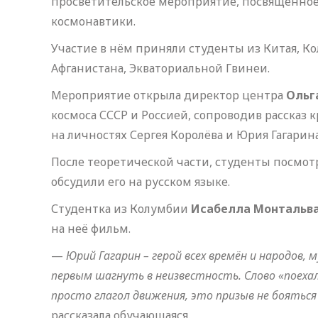
просветительское мероприятие, посвящённ
космонавтики.
Участие в нём приняли студенты из Китая, К
Афганистана, Экваториальной Гвинеи.
Мероприятие открыла директор центра
Ольг
космоса СССР и Россией, сопроводив рассказ 
на личностях Сергея Королёва и Юрия Гагарина
После теоретической части, студенты посмот
обсудили его на русском языке.
Студентка из Колумбии
Исабелла Монтальв
на неё фильм.
—
Юрий Гагарин – герой всех времён и народов,
первым шагнуть в неизвестность. Слово «поехал
просто глагол движения, это призыв не боять
рассказала обучающаяся.