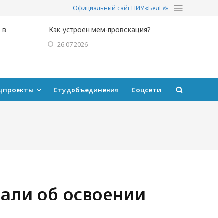
Официальный сайт НИУ «БелГУ»
 в
Как устроен мем-провокация?
26.07.2026
цпроекты
Студобъединения
Соцсети
али об освоении