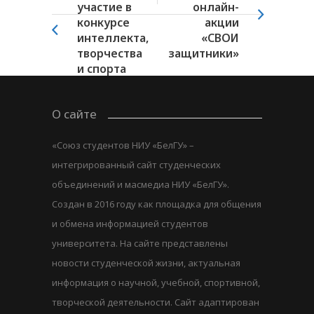
участие в
онлайн-
конкурсе
акции
интеллекта,
«СВОИ
творчества
защитники»
и спорта
«Мисс...
О сайте
«Союз студентов НИУ «БелГУ» –
интегрированный сайт студенческих
объединений и масмедиа НИУ «БелГУ».
Создан в 2016 году как площадка для общения
и обмена информацией студентов
университета. На сайте представлены
новости студенческой жизни, актуальная
информация о научной, учебной, спортивной,
творческой деятельности. Сайт адаптирован