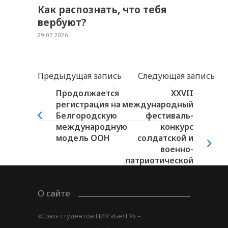
Как распознать, что тебя
вербуют?
29.07.2026
Предыдущая запись
Следующая запись
Продолжается
XXVII
регистрация на
международный
Белгородскую
фестиваль-
международную
конкурс
модель ООН
солдатской и
военно-
патриотической
песни
молодежи стран
О сайте
СНГ...
«Союз студентов НИУ «БелГУ» –