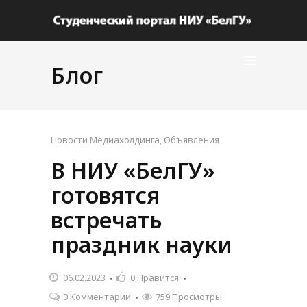
Блог
Новости Медиахолдинга
,
Объявления
В НИУ «БелГУ»
готовятся
встречать
праздник науки
06.02.2023
0
Нравится
0 Комментарии
759 Просмотры