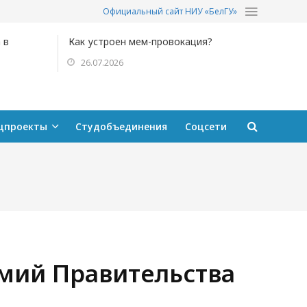
Официальный сайт НИУ «БелГУ»
 в
Как устроен мем-провокация?
26.07.2026
цпроекты
Студобъединения
Соцсети
емий Правительства