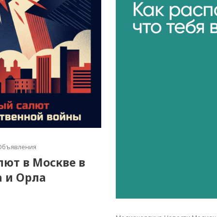
Объявления
алют в Москве в
а и Орла